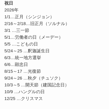
祝日
2026年
1/1…正月（シンジョン）
2/16～2/18…旧正月（ソルナル）
3/1 …三一節
5/1…労働者の日（メーデー）
5/5 …こどもの日
5/24～25 …釈迦誕生日
6/3…統一地方選挙
6/6…顕忠日
8/15～17 …光復節
9/24～26 …秋夕（チュソク）
10/3～5 …開天節（建国記念日）
10/9 …ハングルの日
12/25 …クリスマス