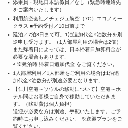
添乗員・現地日本語係員／なし（緊急時連絡先
をご案内いたします）
利用航空会社／チェジュ航空（7C）エコノミー
クラス ■予約受付／10日前まで
延泊／7泊8日まで可。1泊追加代金×泊数分を別
途申し受けます。（1人部屋利用の場合は2倍）
また帰着日によっては、日本帰着日加算料金が
必要な場合もあります。
⇨ ※延泊時 帰着日追加代金 をご覧ください。
1人部屋利用／1人部屋をご利用の場合は1泊追
加代金×泊数分が別途必要となります。
【仁川空港～ソウルの移動について】空港～ホ
テル間はお客様ご自身で移動していただきま
す。（移動費は個人負担）
送迎が必要な方は別途、手配いたします。ご予
約時にお申し込みください。 ※送迎プランをご
覧ください。